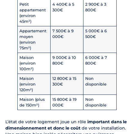
Petit
4 400€ à 5
2 900€ à 3
appartement
300€
800€
(environ
45m²)
Appartement
7 500€ à 9
5 000€ à 6
moyen
000€
500€
(environ
75m²)
Maison
9 000€ à 10
6 000€ à 7
(environ
800€
800€
100m²)
Maison
12 800€ à 15
Non
(environ
300€
disponible
120m²)
Maison (plus
15 800€ à 19
Non
de 150m²)
000€
disponible
L’état de votre logement joue un rôle
important dans le
dimensionnement et donc le coût
de votre installation.