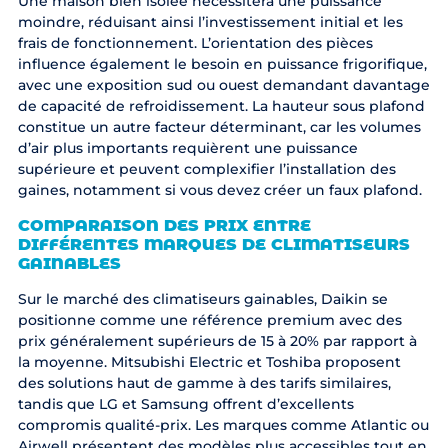
Une maison bien isolée nécessitera une puissance
moindre, réduisant ainsi l’investissement initial et les
frais de fonctionnement. L’orientation des pièces
influence également le besoin en puissance frigorifique,
avec une exposition sud ou ouest demandant davantage
de capacité de refroidissement. La hauteur sous plafond
constitue un autre facteur déterminant, car les volumes
d’air plus importants requièrent une puissance
supérieure et peuvent complexifier l’installation des
gaines, notamment si vous devez créer un faux plafond.
COMPARAISON DES PRIX ENTRE
DIFFÉRENTES MARQUES DE CLIMATISEURS
GAINABLES
Sur le marché des climatiseurs gainables,
Daikin
se
positionne comme une référence premium avec des
prix généralement supérieurs de 15 à 20% par rapport à
la moyenne.
Mitsubishi Electric
et
Toshiba
proposent
des solutions haut de gamme à des tarifs similaires,
tandis que
LG
et
Samsung
offrent d’excellents
compromis qualité-prix. Les marques comme
Atlantic
ou
Airwell
présentent des modèles plus accessibles tout en