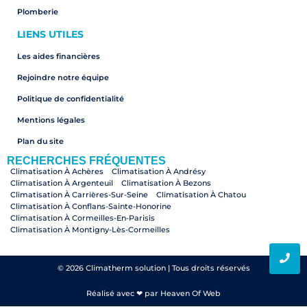
Plomberie
LIENS UTILES
Les aides financières
Rejoindre notre équipe
Politique de confidentialité
Mentions légales
Plan du site
RECHERCHES FRÉQUENTES
Climatisation À Achères
Climatisation À Andrésy
Climatisation À Argenteuil
Climatisation À Bezons
Climatisation À Carrières-Sur-Seine
Climatisation À Chatou
Climatisation À Conflans-Sainte-Honorine
Climatisation À Cormeilles-En-Parisis
Climatisation À Montigny-Lès-Cormeilles
Climatisation À Croissy-Sur-Seine
Climatisation À Herblay-Sur-Seine
Climatisation À Houilles
Climatisation À La Frette-Sur-Seine
Climatisation À Le Mesnil-Le-Roi
Climatisation À Le Pecq
© 2026 Climatherm solution | Tous droits réservés
Climatisation À Le Vésinet
Climatisation À Maisons-Laffitte
Climatisation À Montesson
Climatisation À Pierrelaye
Réalisé avec ❤ par Heaven Of Web
Climatisation À Nanterre
Climatisation À Paris
Climatisation Paris