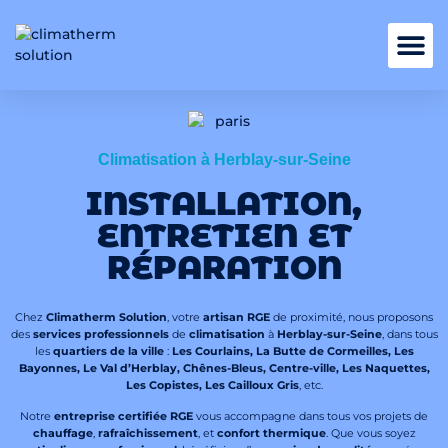
Nos services
Climatisation à Herblay-sur-Seine
INSTALLATION,
ENTRETIEN ET
RÉPARATION
Chez
Climatherm Solution
, votre
artisan RGE
de proximité, nous proposons
des
services professionnels
de
climatisation
à
Herblay-sur-Seine
, dans tous
les
quartiers de la ville
:
Les Courlains, La Butte de Cormeilles, Les
Bayonnes, Le Val d’Herblay, Chênes-Bleus, Centre-ville, Les Naquettes,
Les Copistes, Les Cailloux Gris
, etc.
Notre
entreprise certifiée RGE
vous accompagne dans tous vos projets de
chauffage
,
rafraîchissement
, et
confort thermique
. Que vous soyez