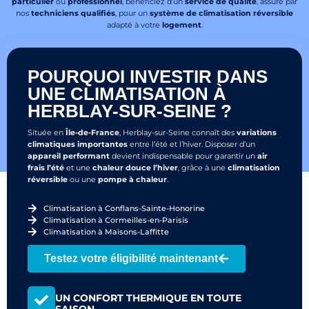
particulier
ou
professionnel
, bénéficiez d’un
service de qualité
, assuré par
nos
techniciens qualifiés
, pour un
système de climatisation réversible
adapté à votre
logement
.
POURQUOI INVESTIR DANS
UNE CLIMATISATION À
HERBLAY-SUR-SEINE ?
Située en
Île-de-France
, Herblay-sur-Seine connaît des
variations
climatiques importantes
entre l’été et l’hiver. Disposer d’un
appareil performant
devient indispensable pour garantir un
air
frais l’été
et une
chaleur douce l’hiver
, grâce à une
climatisation
réversible
ou une
pompe à chaleur
.
Climatisation à Conflans-Sainte-Honorine
Climatisation à Cormeilles-en-Parisis
Climatisation à Maisons-Laffitte
Testez votre éligibilité maintenant
UN CONFORT THERMIQUE EN TOUTE