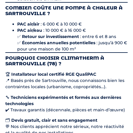
COMBIEN COÛTE UNE POMPE À CHALEUR À
SARTROUVILLE ?
PAC air/air
: 6 000 € à 10 000 €
PAC air/eau
: 10 000 € à 16 000 €
✅
Retour sur investissement
: entre 6 et 8 ans
✅
Économies annuelles potentielles
: jusqu’à 900 €
pour une maison de 100 m²
POURQUOI CHOISIR CLIMATHERM À
SARTROUVILLE (78) ?
🏆
Installateur local certifié RGE QualiPAC
📍 Basés près de Sartrouville, nous connaissons bien les
contraintes locales (urbanisme, copropriétés…).
🔧
Techniciens expérimentés et formés aux dernières
technologies
✔️ Travaux garantis (décennale, pièces et main-d’œuvre)
🗂️
Devis gratuit, clair et sans engagement
💬 Nos clients apprécient notre sérieux, notre réactivité
et la qualité de nos installations.