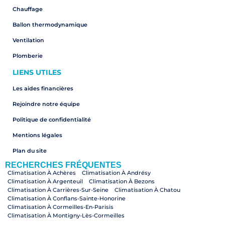
Chauffage
Ballon thermodynamique
Ventilation
Plomberie
LIENS UTILES
Les aides financières
Rejoindre notre équipe
Politique de confidentialité
Mentions légales
Plan du site
RECHERCHES FRÉQUENTES
Climatisation À Achères
Climatisation À Andrésy
Climatisation À Argenteuil
Climatisation À Bezons
Climatisation À Carrières-Sur-Seine
Climatisation À Chatou
Climatisation À Conflans-Sainte-Honorine
Climatisation À Cormeilles-En-Parisis
Climatisation À Montigny-Lès-Cormeilles
Climatisation À Croissy-Sur-Seine
Climatisation À Herblay-Sur-Seine