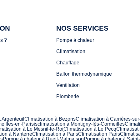
ION
NOS SERVICES
s ?
Pompe à chaleur
Climatisation
Chauffage
Ballon thermodynamique
Ventilation
Plomberie
à Argenteuil
Climatisation à Bezons
Climatisation à Carrières-su
eilles-en-Parisis
climatisation à Montigny-lès-Cormeilles
Climat
matisation à Le Mesnil-le-Roi
Climatisation à Le Pecq
Climatisat
tion à Nanterre
Climatisation à Paris
Climatisation Paris
Climatis
is
Pompe à chaleur à Rueil-Malmaison
Pompe à chaleur à Saint