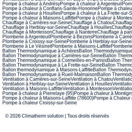
Pompe à chaleur à Andrésy
Pompe à chaleur à Argenteuil
Pomp
Pompe à chaleur à Conflans-Sainte-Honorine
Pompe à chaleur
Pompe à chaleur à Houilles
Pompe à chaleur à La Frette-sur-
Pompe à chaleur à Maisons-Laffitte
Pompe à chaleur à Monte
Chauffage à Carrières-sur-Seine
Chauffage à Chatou
Chauffag
Chauffage à Herblay-sur-Seine
Chauffage à Houilles
Chauffage
Chauffage à Montesson
Chauffage à Nanterre
Chauffage à par
Plomberie à Argenteuil
Plomberie à Bezons
Plomberie à Carriè
Plomberie à Croissy-sur-Seine
Plomberie à Herblay-sur-Seine
Plomberie à Le Vésinet
Plomberie à Maisons-Laffitte
Plomberie
Ballon Thermodynamique à Achères
Ballon Thermodynamique
Ballon Thermodynamique à Carrières-sur-Seine
Ballon Therm
Ballon Thermodynamique à Cormeilles-en-Parisis
Ballon The
Ballon Thermodynamique à La Frette-sur-Seine
Ballon Thermo
Ballon thermodynamique à Maisons-Laffitte
Ballon Thermodyn
Ballon Thermodynamique à Rueil-Malmaison
Ballon Thermod
Ventilation à Carrières-sur-Seine
Ventilation à Chatou
Ventilat
Ventilation à Herblay-sur-Seine
Ventilation à Houilles
Ventilati
Ventilation à Maisons-Laffitte
Ventilation à Montesson
Ventilati
Pompe à chaleur à Pierrelaye (95)
Pompe à chaleur à Montigny
Pompe à chaleur à Maisons-Laffitte (78600)
Pompe à Chaleur 
Pompe à chaleur Croissy-sur-Seine
© 2026 Climatherm solution | Tous droits réservés