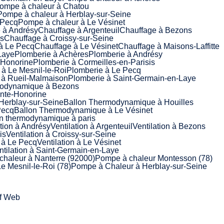
ompe à chaleur à Chatou
Pompe à chaleur à Herblay-sur-Seine
 Pecq
Pompe à chaleur à Le Vésinet
 à Andrésy
Chauffage à Argenteuil
Chauffage à Bezons
is
Chauffage à Croissy-sur-Seine
à Le Pecq
Chauffage à Le Vésinet
Chauffage à Maisons-Laffitte
Laye
Plomberie à Achères
Plomberie à Andrésy
-Honorine
Plomberie à Cormeilles-en-Parisis
à Le Mesnil-le-Roi
Plomberie à Le Pecq
 à Rueil-Malmaison
Plomberie à Saint-Germain-en-Laye
modynamique à Bezons
nte-Honorine
Herblay-sur-Seine
Ballon Thermodynamique à Houilles
Pecq
Ballon Thermodynamique à Le Vésinet
n thermodynamique à paris
ation à Andrésy
Ventilation à Argenteuil
Ventilation à Bezons
is
Ventilation à Croissy-sur-Seine
n à Le Pecq
Ventilation à Le Vésinet
ntilation à Saint-Germain-en-Laye
haleur à Nanterre (92000)
Pompe à chaleur Montesson (78)
e Mesnil-le-Roi (78)
Pompe à Chaleur à Herblay-sur-Seine
Of Web