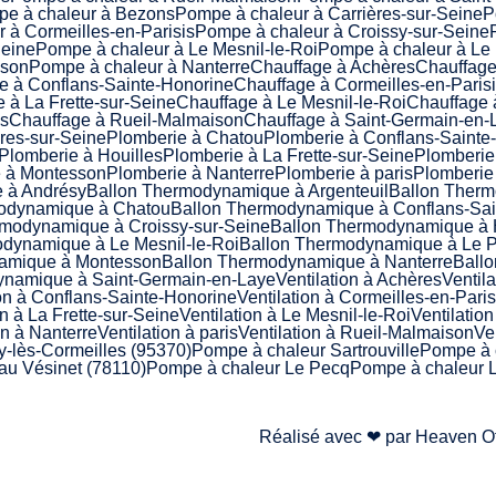
e à chaleur à Bezons
Pompe à chaleur à Carrières-sur-Seine
P
 à Cormeilles-en-Parisis
Pompe à chaleur à Croissy-sur-Seine
Seine
Pompe à chaleur à Le Mesnil-le-Roi
Pompe à chaleur à Le
sson
Pompe à chaleur à Nanterre
Chauffage à Achères
Chauffage
e à Conflans-Sainte-Honorine
Chauffage à Cormeilles-en-Paris
 à La Frette-sur-Seine
Chauffage à Le Mesnil-le-Roi
Chauffage 
is
Chauffage à Rueil-Malmaison
Chauffage à Saint-Germain-en-
res-sur-Seine
Plomberie à Chatou
Plomberie à Conflans-Sainte
Plomberie à Houilles
Plomberie à La Frette-sur-Seine
Plomberie 
 à Montesson
Plomberie à Nanterre
Plomberie à paris
Plomberie
 à Andrésy
Ballon Thermodynamique à Argenteuil
Ballon Ther
odynamique à Chatou
Ballon Thermodynamique à Conflans-Sai
rmodynamique à Croissy-sur-Seine
Ballon Thermodynamique à 
dynamique à Le Mesnil-le-Roi
Ballon Thermodynamique à Le 
amique à Montesson
Ballon Thermodynamique à Nanterre
Ballo
ynamique à Saint-Germain-en-Laye
Ventilation à Achères
Ventil
ion à Conflans-Sainte-Honorine
Ventilation à Cormeilles-en-Paris
on à La Frette-sur-Seine
Ventilation à Le Mesnil-le-Roi
Ventilatio
on à Nanterre
Ventilation à paris
Ventilation à Rueil-Malmaison
Ve
-lès-Cormeilles (95370)
Pompe à chaleur Sartrouville
Pompe à c
au Vésinet (78110)
Pompe à chaleur Le Pecq
Pompe à chaleur L
Réalisé avec ❤ par Heaven 