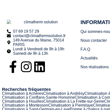
INFORMAT
07 69 19 57 29
Qui sommes-nou
contact@climathermsolution.fr
149 Avenue du Maine, 75014
Nous contacter
PARIS
Lundi à Vendredi de 9h à 19h
F.A.Q
Samedi de 9h à 13h
Actualités
Nos réalisations
Recherches fréquentes
Climatisation à Achères
Climatisation à Andrésy
Climatisation 
Climatisation à Conflans-Sainte-Honorine
Climatisation à Corm
Climatisation à Houilles
Climatisation à La Frette-sur-Seine
Cli
Climatisation à Montesson
Climatisation à Pierrelaye
Climatisa
Climatisation à Saint-Germain-en-Laye
Pompe à chaleur à par