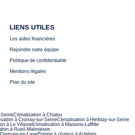
LIENS UTILES
Les aides financières
Rejoindre notre équipe
Politique de confidentialité
Mentions légales
Plan du site
r-Seine
Climatisation à Chatou
isation à Croissy-sur-Seine
Climatisation à Herblay-sur-Seine
ion à Le Vésinet
climatisation à Maisons-Laffitte
ation à Rueil-Malmaison
-Germain-en-Laye
Pompe à chaleur à Achères