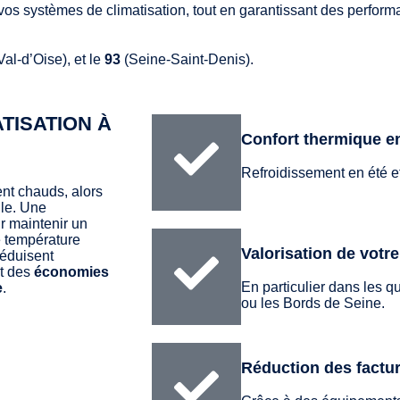
vos systèmes de climatisation, tout en garantissant des perfor
Val-d’Oise), et le
93
(Seine-Saint-Denis).
TISATION À
Confort thermique e
Refroidissement en été et
ent chauds, alors
lle. Une
r maintenir un
e température
Valorisation de votr
réduisent
t des
économies
En particulier dans les 
e
.
ou les Bords de Seine.
Réduction des factu