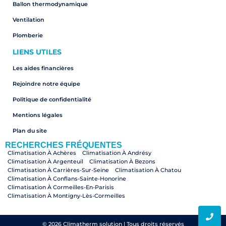
Ballon thermodynamique
Ventilation
Plomberie
LIENS UTILES
Les aides financières
Rejoindre notre équipe
Politique de confidentialité
Mentions légales
Plan du site
RECHERCHES FRÉQUENTES
Climatisation À Achères
Climatisation À Andrésy
Climatisation À Argenteuil
Climatisation À Bezons
Climatisation À Carrières-Sur-Seine
Climatisation À Chatou
Climatisation À Conflans-Sainte-Honorine
Climatisation À Cormeilles-En-Parisis
Climatisation À Montigny-Lès-Cormeilles
Climatisation À Croissy-Sur-Seine
Climatisation À Herblay-Sur-Seine
Climatisation À Houilles
Climatisation À La Frette-Sur-Seine
Climatisation À Le Mesnil-Le-Roi
Climatisation À Le Pecq
© 2026 Climatherm solution | Tous droits réservés