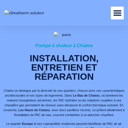
Nos services
Pompe à chaleur à Chatou
INSTALLATION,
ENTRETIEN ET
RÉPARATION
Chatou se distingue par la diversité de ses quartiers, chacun avec ses caractéristiques
architecturales et ses types de logements. Dans
Le Bas de Chatou
, où dominent les
maisons bourgeoises anciennes, les PAC hybrides ou les solutions couplées à une
chaudière gaz permettent de rénover sans dénaturer le confort thermique existant. En
revanche,
Les Hauts de Chatou
, avec leurs pavillons récents, se prêtent idéalement à
l’installation de PAC air-eau, souvent combinées à un plancher chauffant.
Le quartier
Europe
et ses copropriétés modernes peuvent bénéficier de PAC air-air