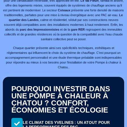
pour une climatisation réversible, très appréciée en été.
Le Val Fleuri
, familial et arboré,
offre des logements mixtes, souvent équipés de systèmes de chauffage anciens qu’il
est pertinent de moderniser. Le secteur
Coteaux
présente une forte densité de maisons
traditionnelles, parfaites pour une mise à niveau énergétique avec une PAC air-eau.
Le
quartier des Landes
, calme et résidentiel, séduit par ses constructions neuves
souvent déjà compatibles avec des installations modernes à haut rendement. Enfin, les
abords du
parc des Impressionnistes
et de la
gare RER
regroupent des immeubles
collectifs et de grandes résidences où la question de la compatibilité avec l’eau chaude
sanitaire collective peut se poser.
Chaque quartier présente ainsi ses spécificités techniques, esthétiques et
réglementaires qui influencent le choix du système de chauffage. C’est pourquoi un
accompagnement personnalisé et une étude thermique préalable sont indispensables
pour répondre au mieux à vos besoins pour l’installation de votre Pompe à chaleur à
Chatou..
POURQUOI INVESTIR DANS
UNE POMPE À CHALEUR À
CHATOU ? CONFORT,
ÉCONOMIES ET ÉCOLOGIE
LE CLIMAT DES YVELINES : UN ATOUT POUR
LA PERFORMANCE DES PAC