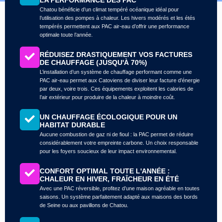
Chatou bénéficie d’un climat tempéré océanique idéal pour
l’utilisation des pompes à chaleur. Les hivers modérés et les étés
tempérés permettent aux PAC air-eau d’offrir une performance
optimale toute l’année.
RÉDUISEZ DRASTIQUEMENT VOS FACTURES
DE CHAUFFAGE (JUSQU'À 70%)
L’installation d’un système de chauffage performant comme une
PAC air-eau permet aux Catoviens de diviser leur facture d’énergie
par deux, voire trois. Ces équipements exploitent les calories de
l’air extérieur pour produire de la chaleur à moindre coût.
UN CHAUFFAGE ÉCOLOGIQUE POUR UN
HABITAT DURABLE
Aucune combustion de gaz ni de fioul : la PAC permet de réduire
considérablement votre empreinte carbone. Un choix responsable
pour les foyers soucieux de leur impact environnemental.
CONFORT OPTIMAL TOUTE L'ANNÉE :
CHALEUR EN HIVER, FRAÎCHEUR EN ÉTÉ
Avec une PAC réversible, profitez d’une maison agréable en toutes
saisons. Un système parfaitement adapté aux maisons des bords
de Seine ou aux pavillons de Chatou.