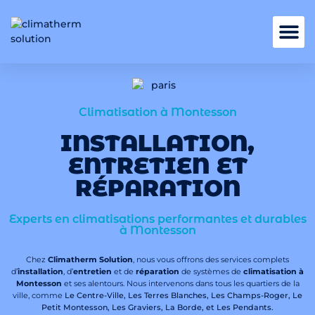
Nos services
Climatisation à Montesson
INSTALLATION,
ENTRETIEN ET
RÉPARATION
Experts en climatisations performantes et durables
à Montesson
Chez
Climatherm Solution
, nous vous offrons des services complets
d’
installation
, d’
entretien
et de
réparation
de systèmes de
climatisation à
Montesson
et ses alentours. Nous intervenons dans tous les quartiers de la
ville, comme
Le Centre-Ville, Les Terres Blanches, Les Champs-Roger, Le
Petit Montesson, Les Graviers, La Borde, et Les Pendants.