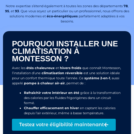
Notre expertise s’étend également à toutes les zones des départements
78
,
95
, et
93
. Que vous soyez un particulier ou un professionnel, nous offrons des
solutions modernes et
éco-énergétiques
parfaitement adaptées à vos
besoins.
POURQUOI INSTALLER UNE
CLIMATISATION À
MONTESSON ?
Avec les
étés chaleureux
et
hivers froids
que connaît Montesson,
l’installation d’une
climatisation réversible
est une solution idéale
pour un confort thermique toute l’année. Ce
système 2-en-1
, aussi
appelé
pompe à chaleur air-air
, permet de :
Rafraîchir votre intérieur en été
grâce à la transformation
des calories par les fluides frigorigènes dans un circuit
fermé.
Chauffer efficacement en hiver
en captant les calories
depuis l’air extérieur, même à basse température.
Testez votre éligibilité maintenant