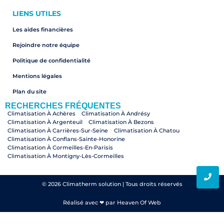
LIENS UTILES
Les aides financières
Rejoindre notre équipe
Politique de confidentialité
Mentions légales
Plan du site
RECHERCHES FRÉQUENTES
Climatisation À Achères
Climatisation À Andrésy
Climatisation À Argenteuil
Climatisation À Bezons
Climatisation À Carrières-Sur-Seine
Climatisation À Chatou
Climatisation À Conflans-Sainte-Honorine
Climatisation À Cormeilles-En-Parisis
Climatisation À Montigny-Lès-Cormeilles
Climatisation À Croissy-Sur-Seine
Climatisation À Herblay-Sur-Seine
Climatisation À Houilles
Climatisation À La Frette-Sur-Seine
Climatisation À Le Mesnil-Le-Roi
Climatisation À Le Pecq
© 2026 Climatherm solution | Tous droits réservés
Climatisation À Le Vésinet
Climatisation À Maisons-Laffitte
Climatisation À Montesson
Climatisation À Pierrelaye
Réalisé avec ❤ par Heaven Of Web
Climatisation À Nanterre
Climatisation À Paris
Climatisation Paris
Climatisation À Rueil-Malmaison