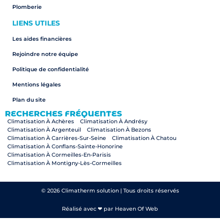
Plomberie
LIENS UTILES
Les aides financières
Rejoindre notre équipe
Politique de confidentialité
Mentions légales
Plan du site
RECHERCHES FRÉQUENTES
Climatisation À Achères
Climatisation À Andrésy
Climatisation À Argenteuil
Climatisation À Bezons
Climatisation À Carrières-Sur-Seine
Climatisation À Chatou
Climatisation À Conflans-Sainte-Honorine
Climatisation À Cormeilles-En-Parisis
Climatisation À Montigny-Lès-Cormeilles
Climatisation À Croissy-Sur-Seine
Climatisation À Herblay-Sur-Seine
Climatisation À Houilles
Climatisation À La Frette-Sur-Seine
Climatisation À Le Mesnil-Le-Roi
Climatisation À Le Pecq
© 2026 Climatherm solution | Tous droits réservés
Climatisation À Le Vésinet
Climatisation À Maisons-Laffitte
Climatisation À Montesson
Climatisation À Pierrelaye
Réalisé avec ❤ par Heaven Of Web
Climatisation À Nanterre
Climatisation À Paris
Climatisation Paris