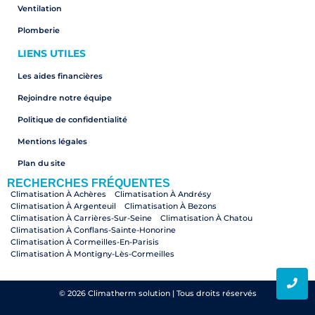
Ventilation
Plomberie
LIENS UTILES
Les aides financières
Rejoindre notre équipe
Politique de confidentialité
Mentions légales
Plan du site
RECHERCHES FRÉQUENTES
Climatisation À Achères
Climatisation À Andrésy
Climatisation À Argenteuil
Climatisation À Bezons
Climatisation À Carrières-Sur-Seine
Climatisation À Chatou
Climatisation À Conflans-Sainte-Honorine
Climatisation À Cormeilles-En-Parisis
Climatisation À Montigny-Lès-Cormeilles
Climatisation À Croissy-Sur-Seine
Climatisation À Herblay-Sur-Seine
Climatisation À Houilles
Climatisation À La Frette-Sur-Seine
Climatisation À Le Mesnil-Le-Roi
Climatisation À Le Pecq
© 2026 Climatherm solution | Tous droits réservés
Climatisation À Le Vésinet
Climatisation À Maisons-Laffitte
Climatisation À Montesson
Climatisation À Pierrelaye