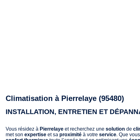
Climatisation à Pierrelaye (95480)
INSTALLATION, ENTRETIEN ET DÉPANN
Vous résidez à
Pierrelaye
et recherchez une
solution
de
cl
met son
expertise
et sa
proximité
à votre
service
. Que vou