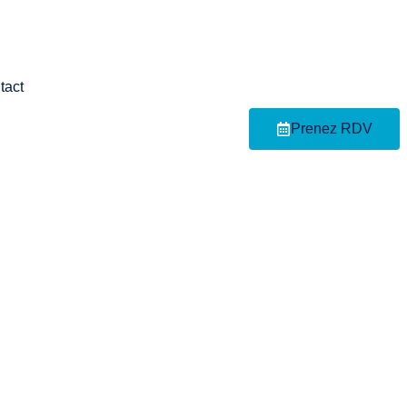
tact
Prenez RDV