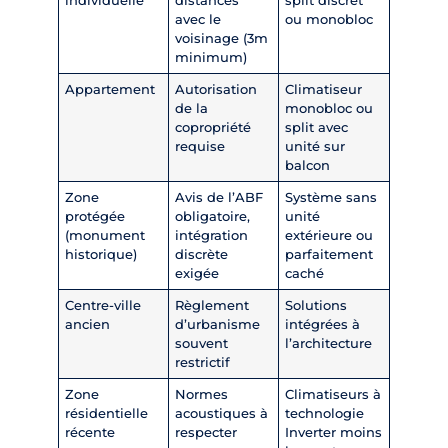
individuelle
distances
split discret
avec le
ou monobloc
voisinage (3m
minimum)
Appartement
Autorisation
Climatiseur
de la
monobloc ou
copropriété
split avec
requise
unité sur
balcon
Zone
Avis de l’ABF
Système sans
protégée
obligatoire,
unité
(monument
intégration
extérieure ou
historique)
discrète
parfaitement
exigée
caché
Centre-ville
Règlement
Solutions
ancien
d’urbanisme
intégrées à
souvent
l’architecture
restrictif
Zone
Normes
Climatiseurs à
résidentielle
acoustiques à
technologie
récente
respecter
Inverter moins