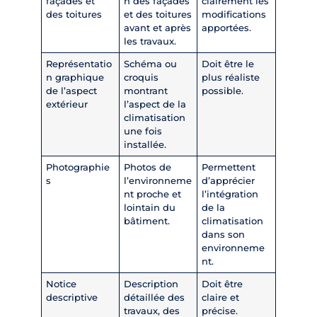
façades et
n des façades
clairement les
des toitures
et des toitures
modifications
avant et après
apportées.
les travaux.
Représentatio
Schéma ou
Doit être le
n graphique
croquis
plus réaliste
de l’aspect
montrant
possible.
extérieur
l’aspect de la
climatisation
une fois
installée.
Photographie
Photos de
Permettent
s
l’environneme
d’apprécier
nt proche et
l’intégration
lointain du
de la
bâtiment.
climatisation
dans son
environneme
nt.
Notice
Description
Doit être
descriptive
détaillée des
claire et
travaux, des
précise.