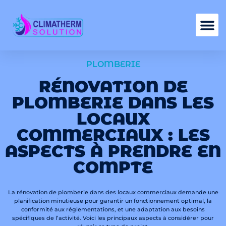
Nos services
PLOMBERIE
RÉNOVATION DE
PLOMBERIE DANS LES
LOCAUX
COMMERCIAUX : LES
ASPECTS À PRENDRE EN
COMPTE
La rénovation de plomberie dans des locaux commerciaux demande une
planification minutieuse pour garantir un fonctionnement optimal, la
conformité aux réglementations, et une adaptation aux besoins
spécifiques de l’activité. Voici les principaux aspects à considérer pour