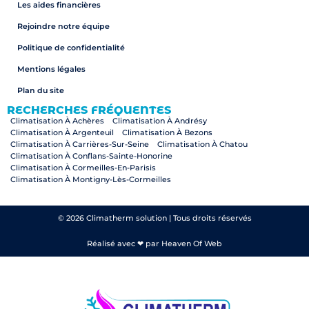
Les aides financières
Rejoindre notre équipe
Politique de confidentialité
Mentions légales
Plan du site
RECHERCHES FRÉQUENTES
Climatisation À Achères
Climatisation À Andrésy
Climatisation À Argenteuil
Climatisation À Bezons
Climatisation À Carrières-Sur-Seine
Climatisation À Chatou
Climatisation À Conflans-Sainte-Honorine
Climatisation À Cormeilles-En-Parisis
Climatisation À Montigny-Lès-Cormeilles
Climatisation À Croissy-Sur-Seine
Climatisation À Herblay-Sur-Seine
Climatisation À Houilles
Climatisation À La Frette-Sur-Seine
Climatisation À Le Mesnil-Le-Roi
Climatisation À Le Pecq
© 2026 Climatherm solution | Tous droits réservés
Climatisation À Le Vésinet
Climatisation À Maisons-Laffitte
Climatisation À Montesson
Climatisation À Pierrelaye
Réalisé avec ❤ par Heaven Of Web
Climatisation À Nanterre
Climatisation À Paris
Climatisation Paris
Climatisation À Rueil-Malmaison
Climatisation À Saint-Germain-En-Laye
Pompe À Chaleur À Paris
Pompe À Chaleur À Rueil-Malmaison
Pompe À Chaleur À Saint-Germain-En-Laye
Pompe À Chaleur À Achères
Pompe À Chaleur À Andrésy