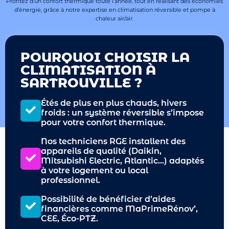
Profitez d’un confort thermique toute l’année, tout en réalisant des économies
d’énergie, grâce à notre expertise en climatisation réversible et pompe à
chaleur air/air.
POURQUOI CHOISIR LA
CLIMATISATION À
SARTROUVILLE ?
Étés de plus en plus chauds, hivers
froids : un système réversible s’impose
pour votre confort thermique.
Nos techniciens RGE installent des
appareils de qualité (Daikin,
Mitsubishi Electric, Atlantic…) adaptés
à votre logement ou local
professionnel.
Possibilité de bénéficier d’aides
financières comme MaPrimeRénov’,
CEE, Éco-PTZ.