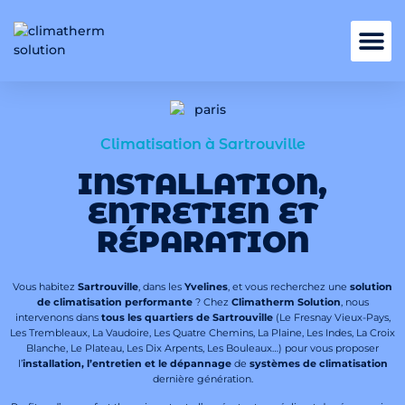
Nos services
Climatisation à Sartrouville
INSTALLATION,
ENTRETIEN ET
RÉPARATION
Vous habitez
Sartrouville
, dans les
Yvelines
, et vous recherchez une
solution
de climatisation performante
? Chez
Climatherm Solution
, nous
intervenons dans
tous les quartiers de Sartrouville
(Le Fresnay Vieux-Pays,
Les Trembleaux, La Vaudoire, Les Quatre Chemins, La Plaine, Les Indes, La Croix
Blanche, Le Plateau, Les Dix Arpents, Les Bouleaux…) pour vous proposer
l’
installation, l’entretien et le dépannage
de
systèmes de climatisation
dernière génération.