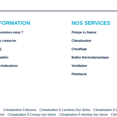
NFORMATION
NOS SERVICES
 sommes-nous ?
Pompe à chaleur
s contacter
Climatisation
Q
Chauffage
alités
Ballon thermodynamique
réalisations
Ventilation
Plomberie
l
Climatisation À Bezons
Climatisation À Carrières-Sur-Seine
Climatisation À
les
Climatisation À Croissy-Sur-Seine
Climatisation À Herblay-Sur-Seine
Clim